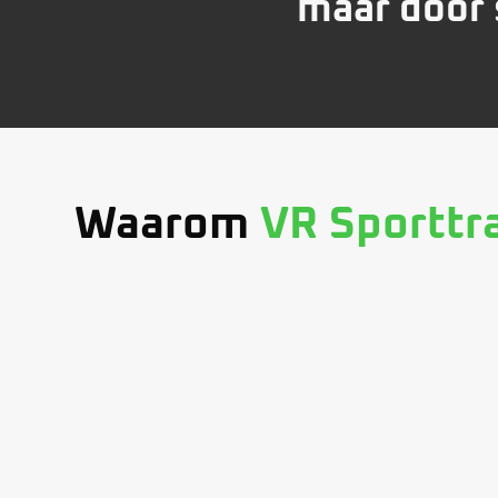
maar door 
Waarom
VR Sporttr