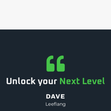
zijn in meer dan 30 spor
n monitoren.
Unlock your
Next Level
DAVE
Leeflang