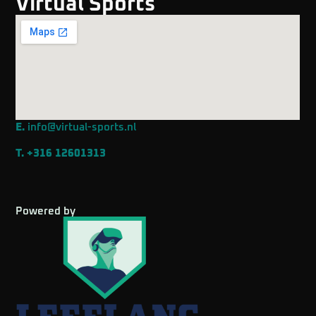
Virtual Sports
E.
info@virtual-sports.nl
T.
+316 12601313
Powered by