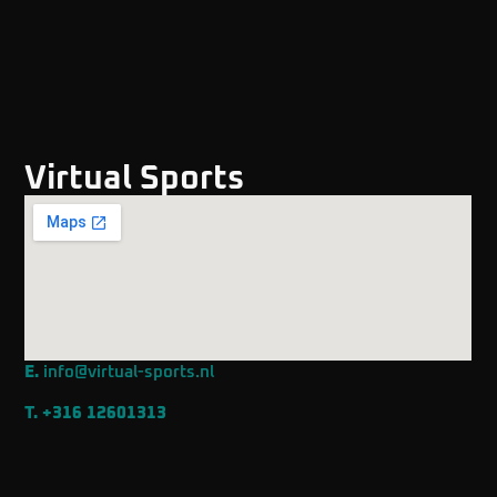
Virtual Sports
E.
info@virtual-sports.nl
T.
+316 12601313