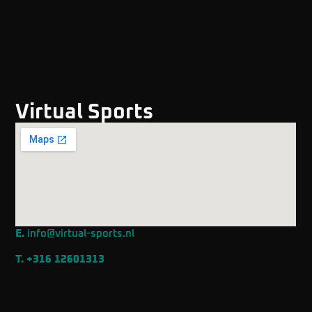
Virtual Sports
E.
info@virtual-sports.nl
T.
+316 12601313